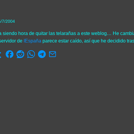
5/7/2004
 siendo hora de quitar las telarañas a este weblog… He cambia
servidor de
IEspaña
parece estar caído, así que he decidido tra