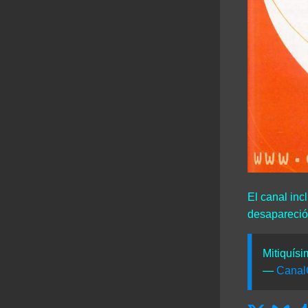
El canal inc
desapareció
Mitiquís
—
Cana