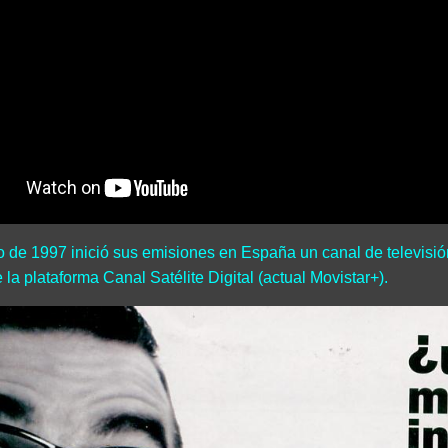
 de 1997 inició sus emisiones en España un canal de televisión
e la plataforma Canal Satélite Digital (actual Movistar+).