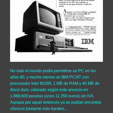
No todo el mundo podía permitirse un PC en los
años 80, y mucho menos un IBM PC/AT con
procesador Intel 80286, 1 MB de RAM y 40 MB de
disco duro, valorado según este anuncio en
1.888.600 pesetas (unos 11.350 euros) sin IVA.
Aunque por aquel entonces ya se podían encontrar
clónicos bastante más baratos…