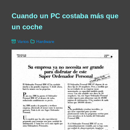
Cuando un PC costaba más que
un coche
Varios
Hardware