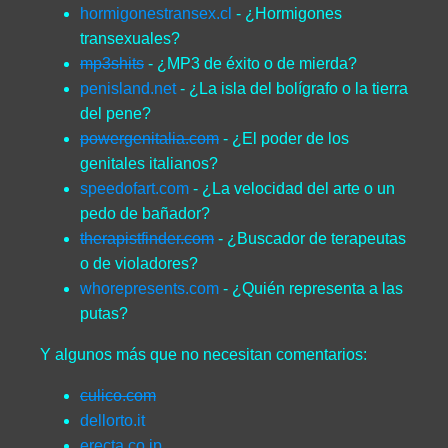
hormigonestransex.cl
- ¿Hormigones
transexuales?
mp3shits
- ¿MP3 de éxito o de mierda?
penisland.net
- ¿La isla del bolígrafo o la tierra
del pene?
powergenitalia.com
- ¿El poder de los
genitales italianos?
speedofart.com
- ¿La velocidad del arte o un
pedo de bañador?
therapistfinder.com
- ¿Buscador de terapeutas
o de violadores?
whorepresents.com
- ¿Quién representa a las
putas?
Y algunos más que no necesitan comentarios:
culico.com
dellorto.it
erecta.co.jp