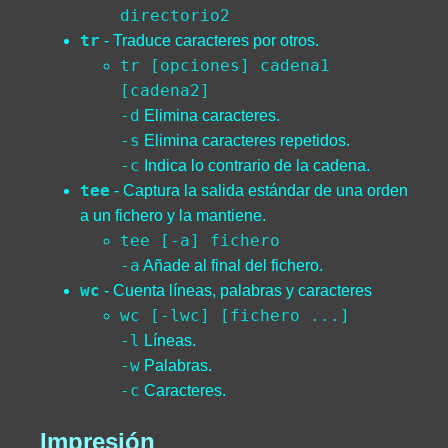
directorio2
tr
- Traduce caracteres por otros.
tr [opciones] cadena1
[cadena2]
-d
Elimina caracteres.
-s
Elimina caracteres repetidos.
-c
Indica lo contrario de la cadena.
tee
- Captura la salida estándar de una orden
a un fichero y la mantiene.
tee [-a] fichero
-a
Añade al final del fichero.
wc
- Cuenta líneas, palabras y caracteres
wc [-lwc] [fichero ...]
-l
Líneas.
-w
Palabras.
-c
Caracteres.
Impresión