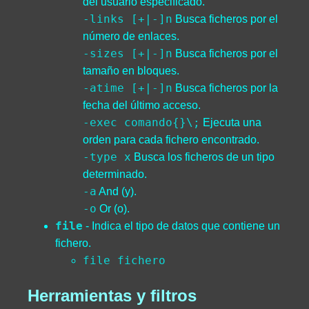
del usuario especificado.
-links [+|-]n
Busca ficheros por el
número de enlaces.
-sizes [+|-]n
Busca ficheros por el
tamaño en bloques.
-atime [+|-]n
Busca ficheros por la
fecha del último acceso.
-exec comando{}\;
Ejecuta una
orden para cada fichero encontrado.
-type x
Busca los ficheros de un tipo
determinado.
-a
And (y).
-o
Or (o).
file
- Indica el tipo de datos que contiene un
fichero.
file fichero
Herramientas y filtros