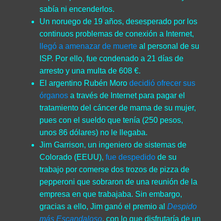
sabía ni encenderlos.
Un noruego de 19 años, desesperado por los
continuos problemas de conexión a Internet,
llegó a amenazar de muerte
al personal de su
ISP. Por ello, fue condenado a 21 días de
arresto y una multa de 608 €.
El argentino Rubén Moro
decidió ofrecer sus
órganos
a través de Internet para pagar el
tratamiento del cáncer de mama de su mujer,
pues con el sueldo que tenía (250 pesos,
unos 86 dólares) no le llegaba.
Jim Garrison, un ingeniero de sistemas de
Colorado (EEUU),
fue despedido
de su
trabajo por comerse dos trozos de pizza de
pepperoni que sobraron de una reunión de la
empresa en que trabajaba. Sin embargo,
gracias a ello, Jim ganó el premio al
Despido
más Escandaloso
, con lo que disfrutaría de un