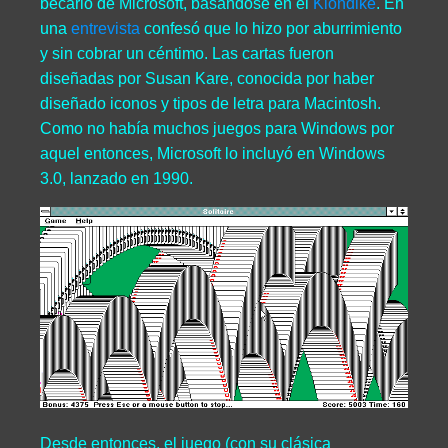
becario de Microsoft, basándose en el
Klondike
. En
una
entrevista
confesó que lo hizo por aburrimiento
y sin cobrar un céntimo. Las cartas fueron
diseñadas por Susan Kare, conocida por haber
diseñado iconos y tipos de letra para Macintosh.
Como no había muchos juegos para Windows por
aquel entonces, Microsoft lo incluyó en Windows
3.0, lanzado en 1990.
Desde entonces, el juego (con su clásica