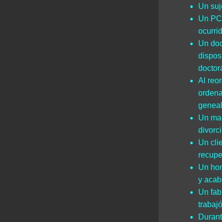
Un suj
Un PC 
ocurrid
Un doc
dispos
doctor
Al reo
ordena
geneal
Un mar
divorci
Un cli
recupe
Un hom
y acab
Un fab
trabaj
Durant