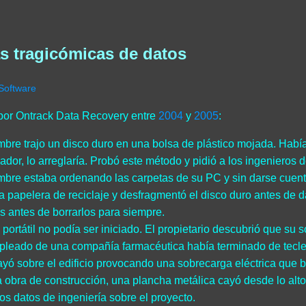
s tragicómicas de datos
Software
por Ontrack Data Recovery entre
2004
y
2005
:
bre trajo un disco duro en una bolsa de plástico mojada. Había l
ador, lo arreglaría. Probó este método y pidió a los ingenieros 
bre estaba ordenando las carpetas de su PC y sin darse cuenta 
la papelera de reciclaje y desfragmentó el disco duro antes de 
os antes de borrarlos para siempre.
portátil no podía ser iniciado. El propietario descubrió que su
leado de una compañía farmacéutica había terminado de tecle
ayó sobre el edificio provocando una sobrecarga eléctrica que bo
 obra de construcción, una plancha metálica cayó desde lo alto
los datos de ingeniería sobre el proyecto.