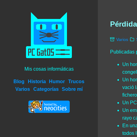
Pérdida
Varios
Publicadas 
Un hom
Mis cosas informáticas
congel
Un hom
Blog
Historia
Humor
Trucos
vació 
Varios
Categorías
Sobre mí
ficher
Un PC 
Un emp
rayo c
En una
todos 