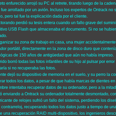
eto enfurecido arrojó su PC al retrete, tirando luego de la cade
fue arrollado por un avión. Incluso los expertos de Ontrack no 
o, pero tal fue la explicación dada por el cliente.
torando perdió su tesis entera cuando un fallo grave del sumini
itivo USB Flash que almacenaba el documento. Si no se hubiera
ado.
rganizar su zona de trabajo en casa, una mujer accidentalmente
dor portátil, directamente en la zona de disco duro que contení
ógicas de 150 años de antigüedad que aún no había impreso.
ido borró todas las fotos infantiles de su hijo al pulsar por err
aría si no recuperaba las fotos.
ente dejó su dispositivo de memoria en el suelo, y su perro la 
rar todos los datos, a pesar de que había marcas de dientes en t
bre intentaba recuperar datos de su ordenador, pero a la mitad 
ó enviando a Ontrack su ordenador totalmente desmontado, con 
ricante de relojes sufrió un fallo del sistema, perdiendo los dise
ó contrarreloj, recuperando todos los datos justo a tiempo de una
e una recuperación RAID multi-dispositivo, los ingenieros descub