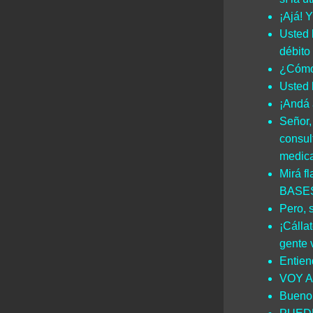
¡Ajá! 
Usted 
débito 
¿Cómo
Usted 
¡Andá 
Señor,
consul
medica
Mirá 
BASES
Pero,
¡Cálla
gente 
Entie
VOY A
Bueno