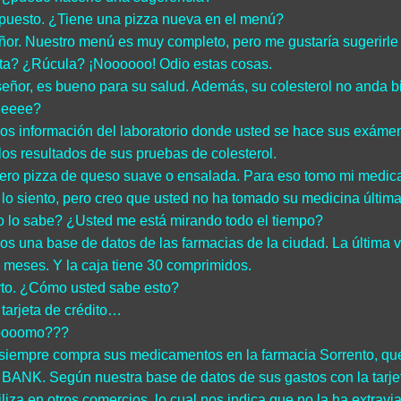
puesto. ¿Tiene una pizza nueva en el menú?
ñor. Nuestro menú es muy completo, pero me gustaría sugerirle la
ta? ¿Rúcula? ¡Noooooo! Odio estas cosas.
señor, es bueno para su salud. Además, su colesterol no anda b
eeee?
s información del laboratorio donde usted se hace sus exáme
los resultados de sus pruebas de colesterol.
ero pizza de queso suave o ensalada. Para eso tomo mi medica
 lo siento, pero creo que usted no ha tomado su medicina últim
lo sabe? ¿Usted me está mirando todo el tiempo?
s una base de datos de las farmacias de la ciudad. La última 
 meses. Y la caja tiene 30 comprimidos.
rto. ¿Cómo usted sabe esto?
 tarjeta de crédito…
oooomo???
siempre compra sus medicamentos en la farmacia Sorrento, que l
BANK. Según nuestra base de datos de sus gastos con la tarje
tiliza en otros comercios, lo cual nos indica que no la ha extravi