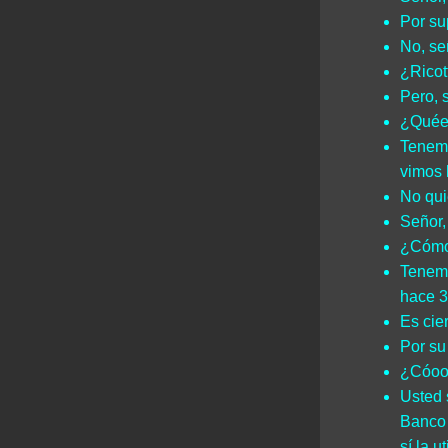
Por su
No, se
¿Ricot
Pero, 
¿Quée
Tenemo
vimos 
No qui
Señor,
¿Cómo 
Tenemo
hace 3
Es cie
Por su
¿Cóo
Usted 
Banco 
sí la u