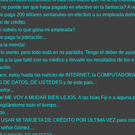
Y no puede ser que haya pagado en efectivo en la farmacia? A 
le paga 200 dólares semanales en efectivo a su empleada domésti
o de crédito.
 sabéis lo que gana mi empleada?
le paga la jubilación…
a la mierda!
 lo siento, pero todo está en mi pantalla. Tengo el deber de ayu
ta a la que faltó con su médico y llevarle los resultados de lo
ción.
flaco. estoy hasta las narices de INTERNET, la COMPUTADO
 DE DATOS, DE USTEDES y de este país…
 señor…
te! ME VOY A MUDAR BIEN LEJOS. A las Islas Fiji o a alguna pa
vigilándome todo el tiempo…
ndo…
 USAR MI TARJETA DE CRÉDITO POR ÚLTIMA VEZ para comprar 
 señor Gómez…