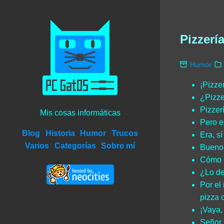
Pizzerí
Humor
¡Pizze
¿Pizze
Pizzer
Mis cosas informáticas
Pero e
Blog
Historia
Humor
Trucos
Era, s
Varios
Categorías
Sobre mí
Bueno,
Cómo 
¿Lo de
Por el
pizza 
¡Vaya,
Señor,