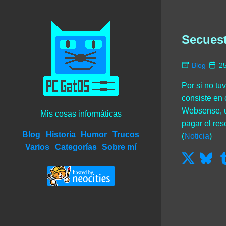
Secuest
Blog
2
Por si no tu
consiste en 
Websense, un
Mis cosas informáticas
pagar el res
Blog
Historia
Humor
Trucos
(
Noticia
)
Varios
Categorías
Sobre mí