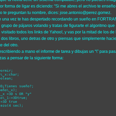
or forma de ligar es diciendo: “Si me abres el archivo te enseño 
 te preguntan tu nombre, dices: jose.antonio@perez.gomez.
 una vez te has despertado recordando un sueño en FORTRA
 grupo de pájaros volando y tratas de figurarte el algoritmo qu
 visitado todos los links de Yahoo!, y vas por la mitad de los de 
 dos libros, uno detras de otro y piensas que simplemente haciend
e del otro.
escribiendo a mano el informe de tarea y dibujas un “\” para pas
as a pensar de la siguiente forma:
ormir;  

\_x:char;  

olean;  

D¿Tienes sueño?;  

eño\_x);  

_x =3D s OR "y"  

o\_1:=3Dtrue;  

=3D true  
