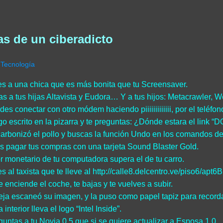
s de un ciberadicto
Tecnología
es a una chica que es más bonita que tu Screensaver.
as a tus hijas Altavista y Eudora… Y a tus hijos: Metacrawler, 
es conectar con otro módem haciendo piiiiiiiiiiiii, por el teléfon
go escrito en la pizarra y te preguntas: ¿Dónde estara el li
carbonizó el pollo y buscas la función Undo en los comandos de
as pagar tus compras con una tarjeta Sound Blaster Gold.
or monetario de tu computadora supera el de tu carro.
s al taxista que te lleve al http://calle8.delcentro.ve/piso6/apt6B
e enciende el coche, te bajas y te vuelves a subir.
eja escaneó su imagen, y la puso como papel tapiz para record
 interior lleva el logo “Intel Inside”.
guntas a tu Novia 0.5 que si se quiere actualizar a Esposa 1.0.