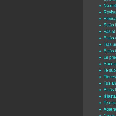
No ent
Revisa
Piensa
Estás 
Vas al
Estás 
Tras un
Estás 
Le pre
Haces 
Te sub
Tienes
Tus am
Estás 
¡Hasta
Te enc
Agarra
Crees 