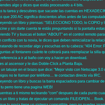
iendes algo y dices que estás procesando a 4 bits.
s tu tarea y descubres que sacaste las cuentas en HEXADECI
s que 200 AC significa doscientos años antes de las computad
leyendo un libro y piensas: “SELECCIONO TODO, lo COPIO y 
 cine y sin darte cuenta te estás preguntando si la pantalla esta
viendo TV y buscas el boton “ABOUT” en el control remoto para
 conflicto con tu novia, le dices que deben reinicializar la relac
tratando de recordar algo y escuchas en tu cabeza: “404 Error: 
guntas al fontanero cuánto te cobrará para reemplazar la silla 
referencia a ir al baño con voy a hacer un download.
es al ascensor y le das Doble-Click a Planta Baja.
 un tatuaje en el brazo que dice: “Mejor visto con Netscape 3.0 o
igos no te llaman por teléfono… te contactan directo vía IRC.
leyendo un libro y buscas la barra espaciadora para cambiar de
 tu perro tiene una pagina WEB!
uentras a ti mismo tecleando “com” despues de cada punto cuan
s un libro y tratas de ejecutar un comando FILE/OPEN… Book.
que tu novia tiene un sistema compatible, pero no puedes imagi