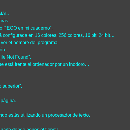
MAL.
oras.
lo PEGO en mi cuaderno”.
rá configurada en 16 colores, 256 colores, 16 bit, 24 bit…
 ver el nombre del programa.
ión.
File Not Found”.
que está frente al ordenador por un inodoro…
 superior”.
 página.
do estás utilizando un procesador de texto.
narte donde pones el floppy.