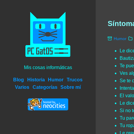
Síntoma
Humor
Le dic
Bautiz
Te pued
Mis cosas informáticas
Ves al
Blog
Historia
Humor
Trucos
Se te 
Varios
Categorías
Sobre mí
Intent
El val
Le dice
Si no t
Tu par
Tu ropa
Le pre