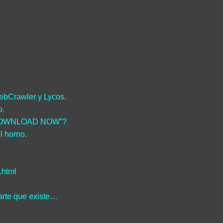
WebCrawler y Lycos.
o.
nk “DOWNLOAD NOW”?
l horno.
.html
arte que existe…