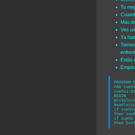
Tu mej
Cuando
Más de
Ves un
Ya has
Tienes
enfrent
Estás 
Empiez
PROGRAM D
VAR sueño
sueño1:bo
BEGIN  

Writeln=3
Readln(su
if sueño\
then sueñ
if sueño 