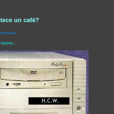
tece un café?
Hardware
tú mismo…