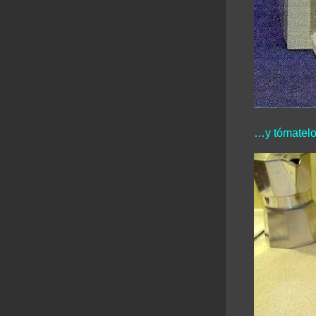
…y tómatelo 