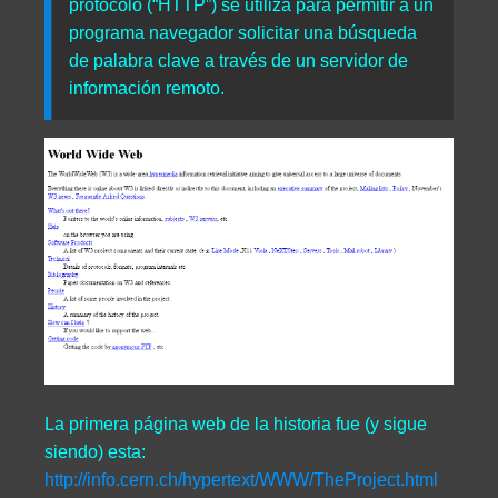
protocolo (“HTTP”) se utiliza para permitir a un
programa navegador solicitar una búsqueda
de palabra clave a través de un servidor de
información remoto.
La primera página web de la historia fue (y sigue
siendo) esta:
http://info.cern.ch/hypertext/WWW/TheProject.html