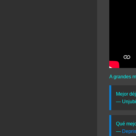
A grandes m
Mejor dé
— Unjubi
Qué mejo
—
Depri