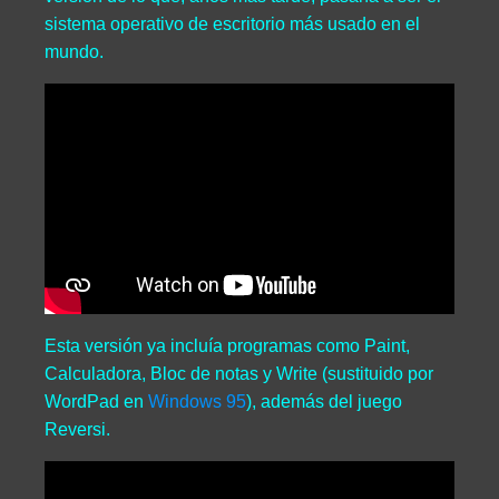
sistema operativo de escritorio más usado en el
mundo.
Esta versión ya incluía programas como Paint,
Calculadora, Bloc de notas y Write (sustituido por
WordPad en
Windows 95
), además del juego
Reversi.