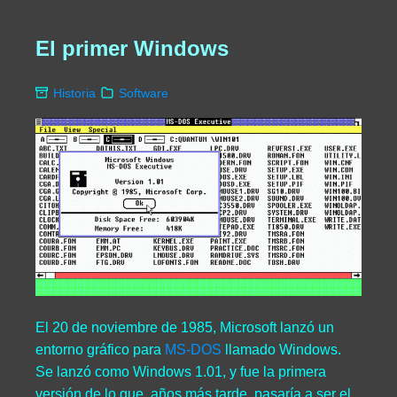
El primer Windows
Historia
Software
El 20 de noviembre de 1985, Microsoft lanzó un
entorno gráfico para
MS-DOS
llamado Windows.
Se lanzó como Windows 1.01, y fue la primera
versión de lo que, años más tarde, pasaría a ser el